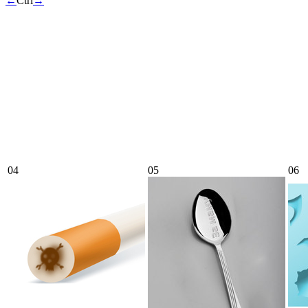
←
Ctrl
→
04
05
06