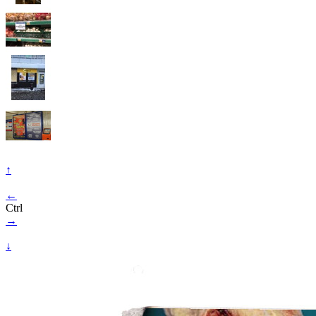
↑
←
Ctrl
→
↓