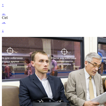
↑
←
Ctrl
→
↓