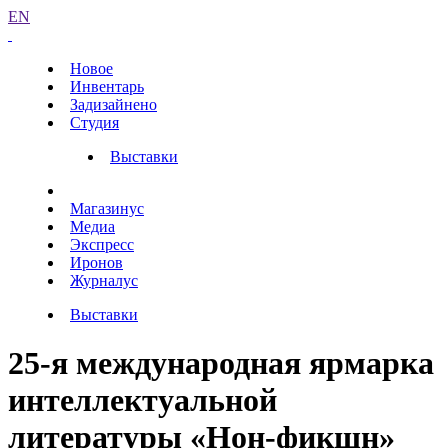
EN
Новое
Инвентарь
Задизайнено
Студия
Выставки
Магазинус
Медиа
Экспресс
Иронов
Журналус
Выставки
25-я международная ярмарка
интеллектуальной
литературы
«Нон-фикшн»