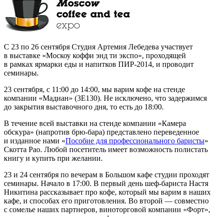
С 23 по 26 сентября Студия Артемия Лебедева участвует
в выставке «Москоу коффи энд ти экcпо», проходящей
в рамках ярмарки еды и напитков ПИР-2014, и проводит
семинары.
23 сентября, с 11:00 до 14:00, мы варим кофе на стенде
компании «Мадиан» (3Е130). Не исключено, что задержимся
до закрытия выставочного дня, то есть до 18:00.
В течение всей выставки на стенде компании «Камера
обскура» (напротив брю-бара) представлено переведенное
и изданное нами «
Пособие для профессионального баристы
»
Скотта Рао. Любой посетитель имеет возможность полистать
книгу и купить при желании.
23 и 24 сентября по вечерам в Большом кафе студии проходят
семинары. Начало в 17:00. В первый день шеф-бариста Настя
Никитина рассказывает про кофе, который мы варим в наших
кафе, и способах его приготовления. Во второй — совместно
с сомелье наших партнеров, виноторговой компании «Форт»,