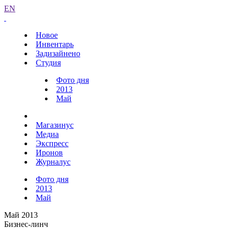
EN
Новое
Инвентарь
Задизайнено
Студия
Фото дня
2013
Май
Магазинус
Медиа
Экспресс
Иронов
Журналус
Фото дня
2013
Май
Май 2013
Бизнес-линч