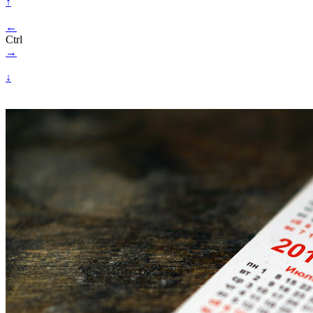
↑
←
Ctrl
→
↓