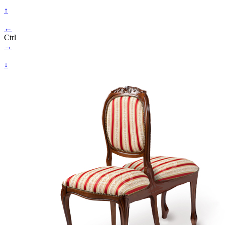
↑
←
Ctrl
→
↓