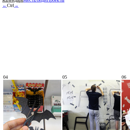
Календарь
Места
Люди
Проекты
←
Ctrl
→
04
05
06