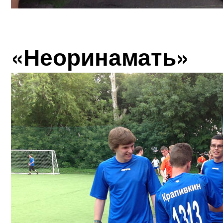
«Неоринамать»