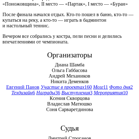
«Поножовщина», II место — «Партак», I место — «Буран»
После финала начался отдых. Кто-то пошел в баню, кто-то —
купаться на реку, а кто-то — играть в бадминтон
и настольный теннис.
Вечером все собрались у костра, пели песни и делились
впечатлениями от чемпионата.
Организаторы
Диана Шамба
Ольга Габбасова
Андрей Механиков
Никита Деменков
Евгений Панов
Участие в проектах
160
Мозг
11
Фото дня
2
Техдизайн
6
Награды
36
Выступления
3
Мероприятия
10
Ксения Скворцова
Владислав Матюшко
Соня Сарваретдинова
Судья
Дмитрий Строганов