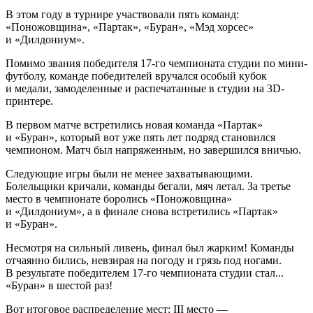
В этом году в турнире участвовали пять команд:
«Поножовщина», «Партак», «Буран», «Мэд хорсес»
и «Дилдониум».
Помимо звания победителя 17-го чемпионата студии по мини-
футболу, команде победителей вручался особый кубок
и медали, замоделенные и распечатанные в студии на 3D-
принтере.
В первом матче встретились новая команда «Партак»
и «Буран», который вот уже пять лет подряд становился
чемпионом. Матч был напряженным, но завершился вничью.
Следующие игры были не менее захватывающими.
Болельщики кричали, команды бегали, мяч летал. За третье
место в чемпионате боролись «Поножовщина»
и «Дилдониум», а в финале снова встретились «Партак»
и «Буран».
Несмотря на сильный ливень, финал был жарким! Команды
отчаянно бились, невзирая на погоду и грязь под ногами.
В результате победителем 17-го чемпионата студии стал...
«Буран» в шестой раз!
Вот итоговое распределение мест: III место —