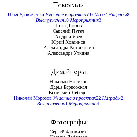
Помогали
Илья Удовиченко
Участие в проектах
95
Мозг
7
Награды
8
Выступления
10
Мероприятия
3
Петр Дрозов
Савелий Пугач
Андрей Язев
Юрий Хозяинов
Александра Развилович
Александра Уткина
Дизайнеры
Николай Новиков
Дарья Барковская
Вениамин Лебедев
Николай Морозов
Участие в проектах
22
Награды
2
Выступления
1
Мероприятия
1
Фотографы
Сергей Фонвизин