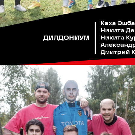
Каха Эшб
Никита Д
ДИЛДОНИУМ
Никита Ку
Александ
Дмитрий 