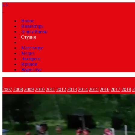
EN
Новое
Инвентарь
Задизайнено
Студия
Магазинус
Медиа
Экспресс
Иронов
Журналус
2007
2008
2009
2010
2011
2012
2013
2014
2015
2016
2017
2018
2