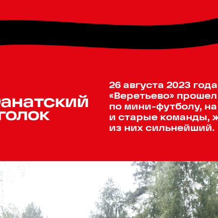
26 августа 2023 год
«Веретьево» прошел
по мини-футболу, н
и старые команды, 
из них сильнейший.