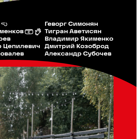
а
Геворг Симонян
еменков
Тигран Аветисян
Владимир Якименко
рев
Дмитрий Козоброд
р Цепилевич
Александр Субочев
Ковалев