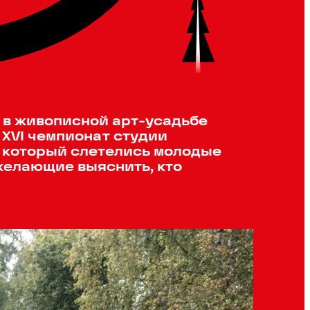
а в живописной арт-усадьбе
 XVI чемпионат студии
а который слетелись молодые
желающие выяснить, кто