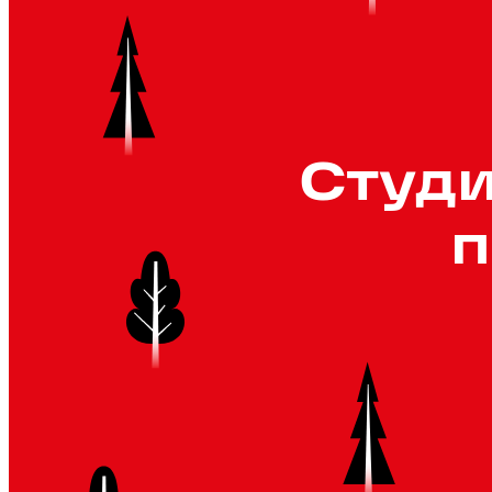
Студи
п