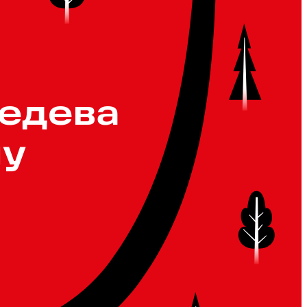
бедева
лу