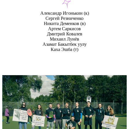
Александр Игонькин
(к)
Сергей Резниченко
Никита Деменков (в)
Артем Саркисов
Дмитрий Ковалев
Михаил Лунёв
Азамат Бакытбек уулу
Каха Эшба (т)