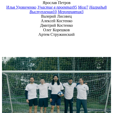
Ярослав Петров
Илья Удовиченко
Участие в проектах
95
Мозг
7
Награды
8
Выступления
10
Мероприятия
3
Валерий Лисовец
Алексей Костенко
Дмитрий Костенко
Олег Корешков
Артем Стружинский