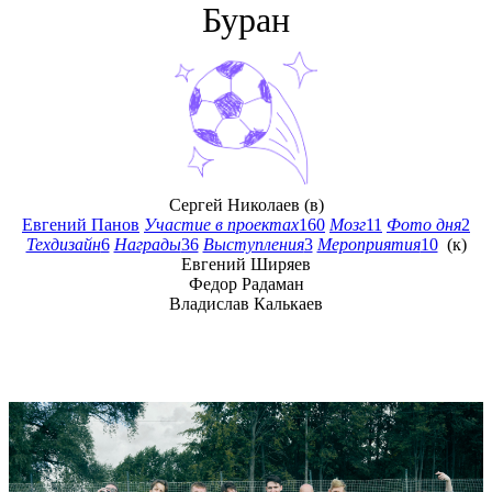
Буран
Сергей Николаев
(в)
Евгений Панов
Участие в проектах
160
Мозг
11
Фото дня
2
Техдизайн
6
Награды
36
Выступления
3
Мероприятия
10
(к)
Евгений Ширяев
Федор Радаман
Владислав Калькаев