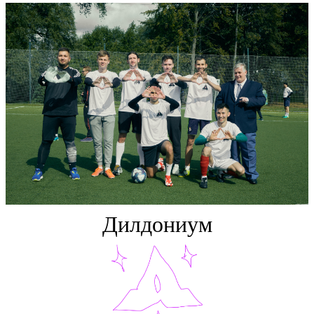
Дилдониум