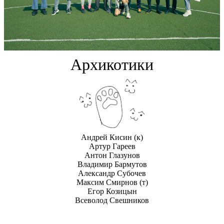
Архикотики
Андрей Кисин
(к)
Артур Гареев
Антон Глазунов
Владимир Бармутов
Александр Субочев
Максим Смирнов
(т)
Егор Козицын
Всеволод Свешников