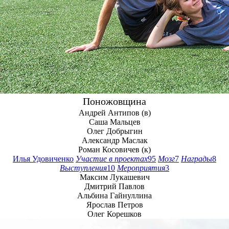
Поножовщина
Андрей Антипов (в)
Саша Мальцев
Олег Добрыгин
Александр Маслак
Роман Косовичев
Илья Удовиченко
Участие в проектах
95
Мозг
7
Награды
8
Выступления
10
Мероприятия
3
Максим Лукашевич
Дмитрий Павлов
Альбина Гайнуллина
Ярослав Петров
Олег Корешков