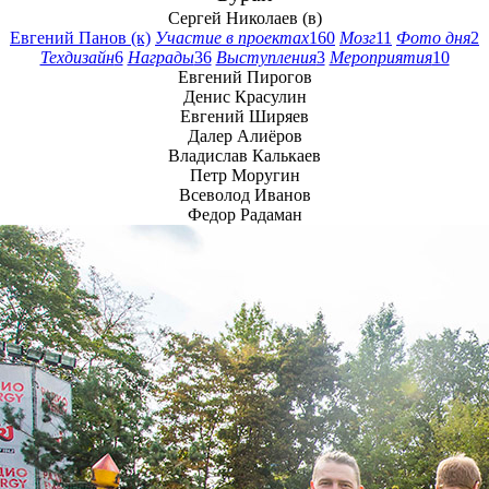
Сергей Николаев
Евгений Панов
Участие в проектах
160
Мозг
11
Фото дня
2
Техдизайн
6
Награды
36
Выступления
3
Мероприятия
10
Евгений Пирогов
Денис Красулин
Евгений Ширяев
Далер Алиёров
Владислав Калькаев
Петр Моругин
Всеволод Иванов
Федор Радаман