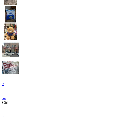
↑
←
Ctrl
→
↓