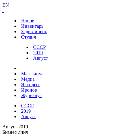
EN
Новое
Инвентарь
Задизайнено
Студия
СССР
2019
Август
Магазинус
Медиа
Экспресс
Иронов
Журналус
СССР
2019
Август
Август 2019
Бизнес-линч