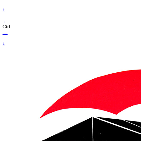
↑
←
Ctrl
→
↓