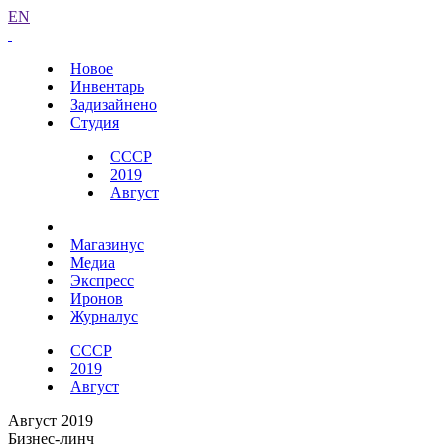
EN
Новое
Инвентарь
Задизайнено
Студия
СССР
2019
Август
Магазинус
Медиа
Экспресс
Иронов
Журналус
СССР
2019
Август
Август 2019
Бизнес-линч