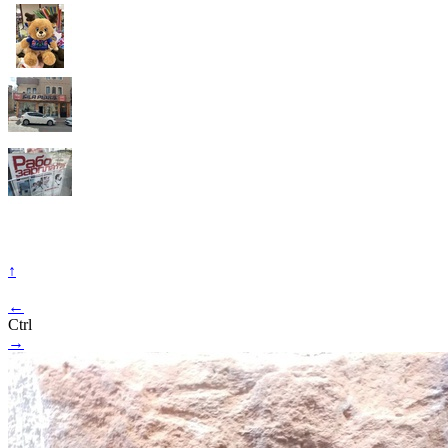
↑
←
Ctrl
→