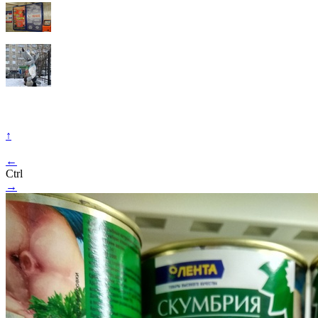
↑
←
Ctrl
→