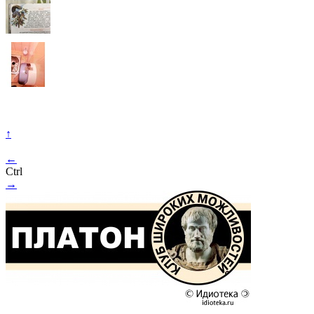
↑
←
Ctrl
→