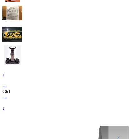
↑
←
Ctrl
→
↓