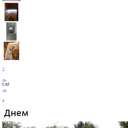
↑
←
Ctrl
→
↓