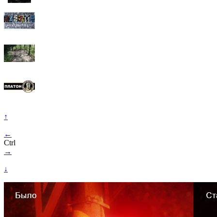
↑
←
Ctrl
→
↓