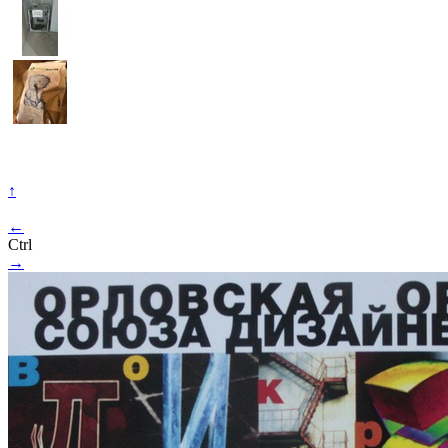
↑
←
Ctrl
→