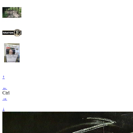
↑
←
Ctrl
→
↓