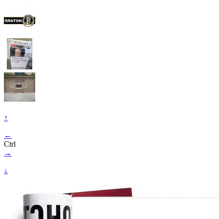
↑
←
Ctrl
→
↓