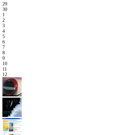
29
30
1
2
3
4
5
6
7
8
9
10
11
12