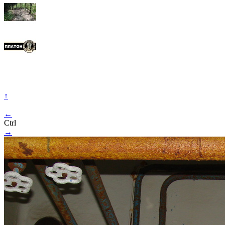
↑
←
Ctrl
→