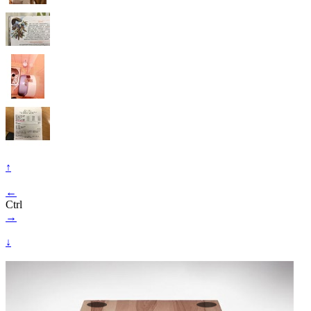
↑
←
Ctrl
→
↓