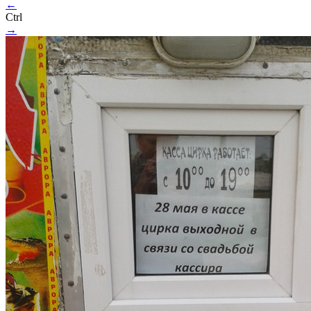
←
Ctrl
→