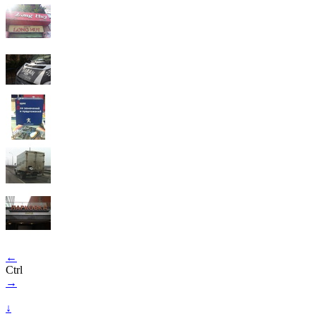
←
Ctrl
→
↓