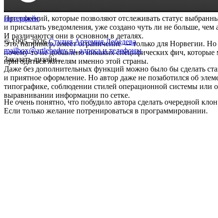
Приложений, которые позволяют отслеживать статус выбранн
интерфейс
и присылать уведомления, уже создано чуть ли не больше, чем 
И различаются они в основном в деталях.
© 1995–2026
Студия Артемия Лебедева
Это, например, имеет ограничение — только для Норвегии. Но
mailbox@artlebedev.ru
,
адреса и телефоны
почему-то не добавлено никаких специфических фич, которые
Заказать дизайн...
пригодиться жителям именно этой страны.
Даже без дополнительных функций можно было бы сделать ста
и приятное оформление. Но автор даже не позаботился об эле
типографике, соблюдении стилей операционной системы или 
выравнивании информации по сетке.
Не очень понятно, что побудило автора сделать очередной клон
Если только желание потренироваться в программировании.