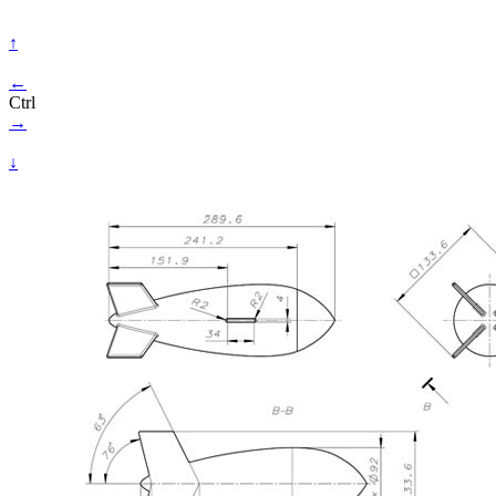
↑
←
Ctrl
→
↓