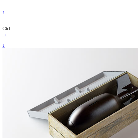
↑
←
Ctrl
→
↓