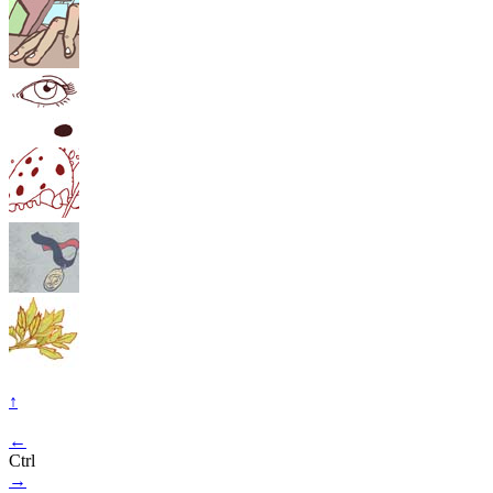
↑
←
Ctrl
→