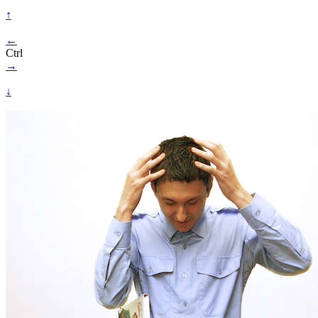
↑
←
Ctrl
→
↓