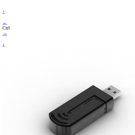
↑
←
Ctrl
→
↓