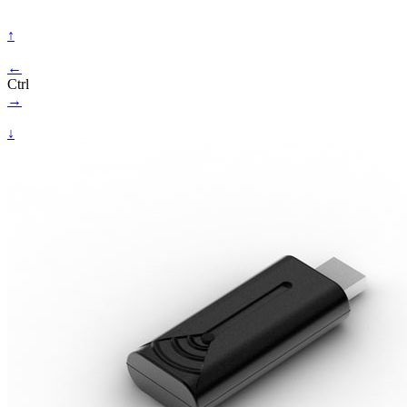
↑
←
Ctrl
→
↓