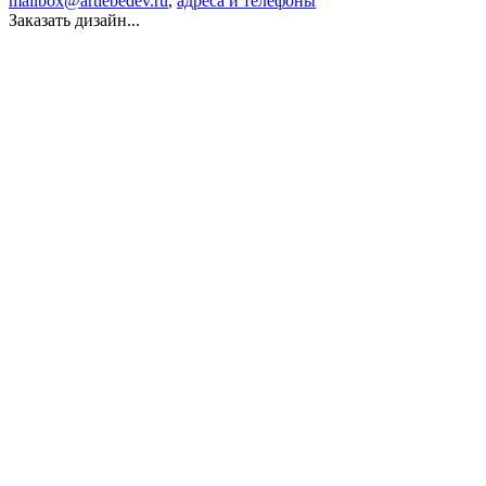
mailbox@artlebedev.ru
,
адреса и телефоны
Заказать дизайн...