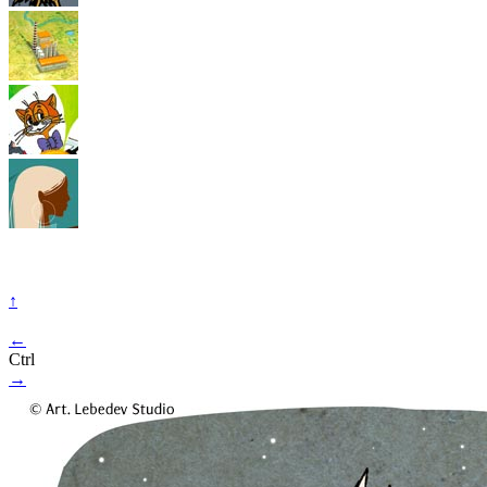
↑
←
Ctrl
→