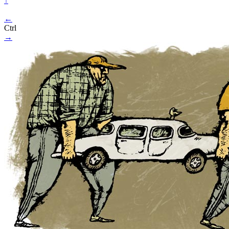
↑
←
Ctrl
→