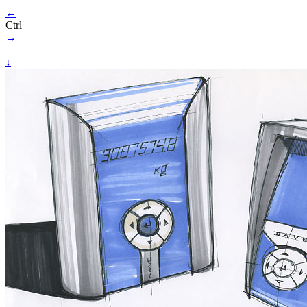
←
Ctrl
→
↓