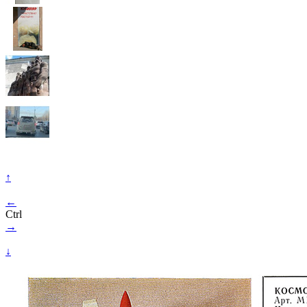
↑
←
Ctrl
→
↓