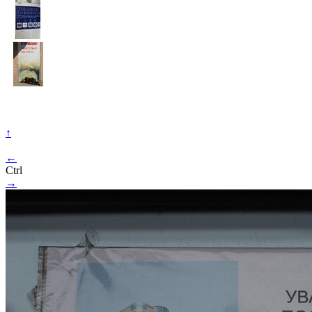
↑
←
Ctrl
→