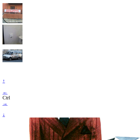
↑
←
Ctrl
→
↓