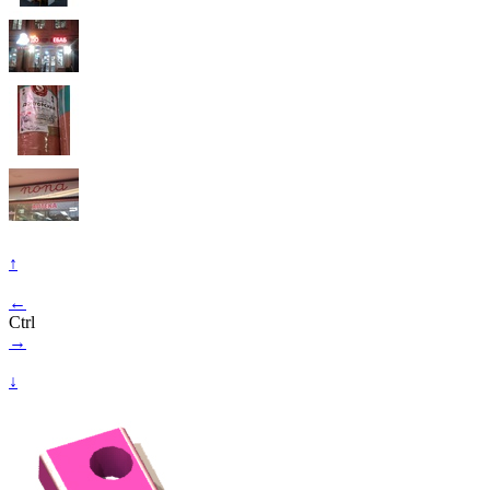
↑
←
Ctrl
→
↓