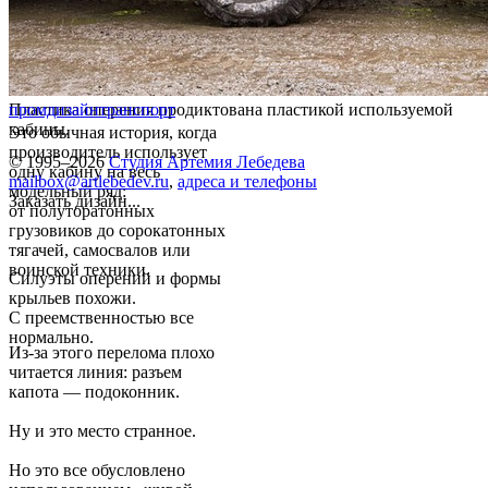
Пластика оперения продиктована пластикой используемой
промдизайн
транспорт
кабины.
Это обычная история, когда
производитель использует
© 1995–2026
Студия Артемия Лебедева
одну кабину на весь
mailbox@artlebedev.ru
,
адреса и телефоны
модельный ряд:
Заказать дизайн...
от полуторатонных
грузовиков до сорокатонных
тягачей, самосвалов или
воинской техники.
Силуэты оперений и формы
крыльев похожи.
С преемственностью все
нормально.
Из-за этого перелома плохо
читается линия: разъем
капота — подоконник.
Ну и это место странное.
Но это все обусловлено