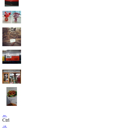
←
Ctrl
→