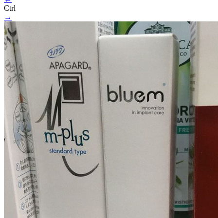
Ctrl
→