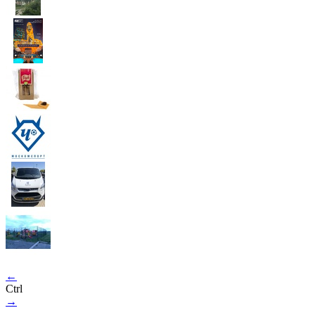
←
Ctrl
→