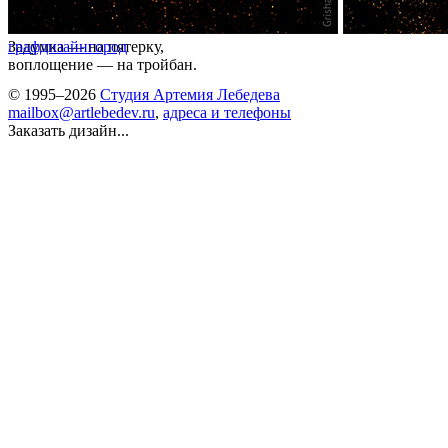
Задумка — на пятерку,
графдизайн
город
воплощение — на тройбан.
© 1995–2026
Студия Артемия Лебедева
mailbox@artlebedev.ru
,
адреса и телефоны
Заказать дизайн...