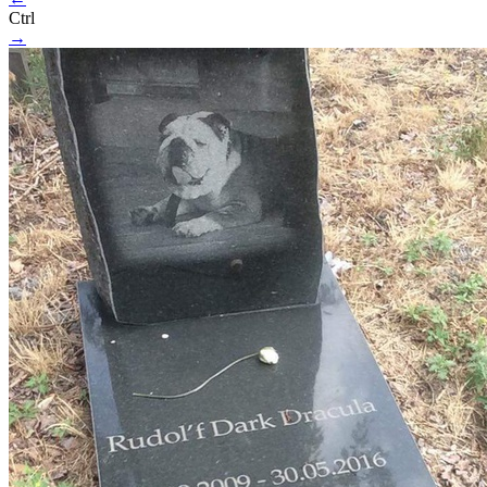
Ctrl
→