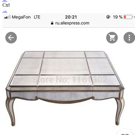
Ctrl
→