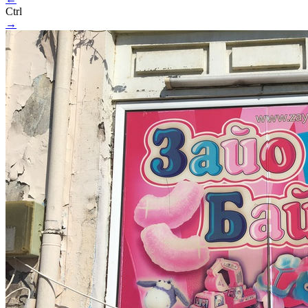
Ctrl
→