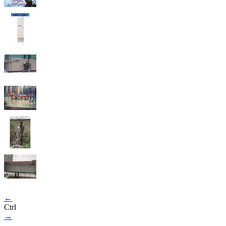
←
Ctrl
→