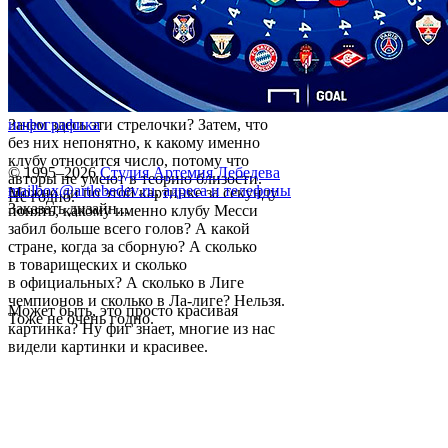
Зачем здесь эти стрелочки? Затем, что
инфографика
без них непонятно, к какому именно
клубу относится число, потому что
© 1995–2026
Студия Артемия Лебедева
авторы не умеют в теорию близости.
mailbox@artlebedev.ru
,
адреса и телефоны
Можно ли по этой картинке за секунду
Не годно.
Заказать дизайн...
понять, какому именно клубу Месси
забил больше всего голов? А какой
стране, когда за сборную? А сколько
в товарищеских и сколько
в официальных? А сколько в Лиге
чемпионов и сколько в Ла-лиге? Нельзя.
Может быть, это просто красивая
Тоже не очень годно.
картинка? Ну фиг знает, многие из нас
видели картинки и красивее.