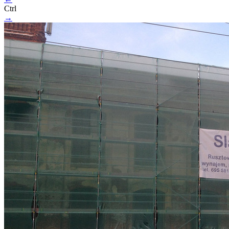
Ctrl
→