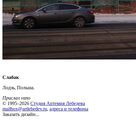
Слабак
Лодзь, Польша.
Прислал vano
© 1995–2026
Студия Артемия Лебедева
mailbox@artlebedev.ru
,
адреса и телефоны
Заказать дизайн...